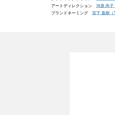
アートディレクション
河原 尚子（
ブランドネーミング
宮下 直樹（Ter