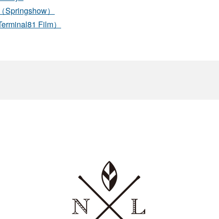
Springshow）
minal81 Film）